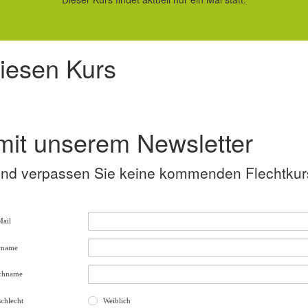
diesen Kurs
mit unserem Newsletter
n und verpassen Sie keine kommenden Flechtku
ail
rname
chname
chlecht
Weiblich