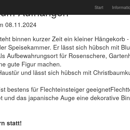
 zum Aufhängen
Start
Informat
am 08.11.2024
ht binnen kurzer Zeit ein kleiner Hängekorb -
er Speisekammer. Er lässt sich hübsch mit Blu
Als Aufbewahrungsort für Rosenschere, Garten
ine gute Figur machen.
Haustür und lässt sich hübsch mit Christbaumku
st bestens für Flechteinsteiger geeignetFlecht
t und das japanische Auge eine dekorative Bind
n statt!